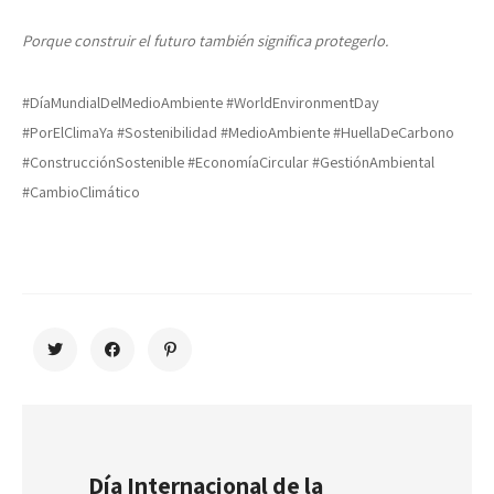
Porque construir el futuro también significa protegerlo.
#DíaMundialDelMedioAmbiente #WorldEnvironmentDay
#PorElClimaYa #Sostenibilidad #MedioAmbiente #HuellaDeCarbono
#ConstrucciónSostenible #EconomíaCircular #GestiónAmbiental
#CambioClimático
Día Internacional de la